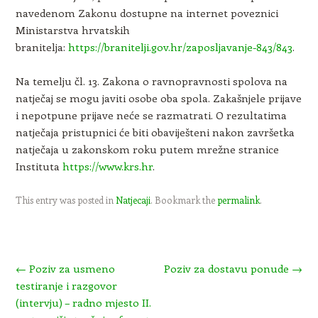
navedenom Zakonu dostupne na internet poveznici
Ministarstva hrvatskih
branitelja:
https://branitelji.gov.hr/zaposljavanje-843/843
.
Na temelju čl. 13. Zakona o ravnopravnosti spolova na
natječaj se mogu javiti osobe oba spola. Zakašnjele prijave
i nepotpune prijave neće se razmatrati. O rezultatima
natječaja pristupnici će biti obaviješteni nakon završetka
natječaja u zakonskom roku putem mrežne stranice
Instituta
https://www.krs.hr
.
This entry was posted in
Natjecaji
. Bookmark the
permalink
.
Post navigation
←
Poziv za usmeno
Poziv za dostavu ponude
→
testiranje i razgovor
(intervju) – radno mjesto II.