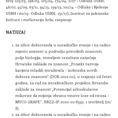
broj: 123/03, 198/03, 105/04, 174/04, 2/07 – Odluka USRH,
46/07, 45/09, 63/11, 94/13, 139/13, 101/14 – Odluka i Rješenje
USRH i 60/15- Odluka USRH, 131/17), Institut za jadranske
kulture i melioraciju krša, raspisuje
NATJEČAJ
za izbor doktoranda u suradničko zvanje i na radno
mjesto asistent u području prirodnih znanosti,
polje biologija, temeljem rezultata natječaja
Hrvatske zaklade za znanost „Projekt razvoja
karijera mladih istraživača – izobrazba novih
doktora znanosti“ (DOK-2021-02), u trajanju od četiri
godine, za rad na istraživačkom projektu Hrvatske
zaklade za znanost „Potencijal arbuskularne
mikorize da mijenja obranu vinove loze od virusa –
MYCO GRAPE“, HRZZ-IP-2020-02-8397, 1 izvršitelj (m/
ž).
za izbor doktoranda u suradničko zvanje i na radno