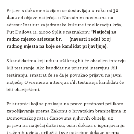
Prijave s dokumentacijom se dostavljaju u roku od
30
dana
od objave natječaja u Narodnim novinama na
adresu: Institut za jadranske kulture i melioraciju krša,
Put Duilova 11, 21000 Split s naznakom: “
Natječaj za
radno mjesto asistent br.___ (navesti redni broj
radnog mjesta na koje se kandidat prijavljuje).
S kandidatima koji uđu u uži krug bit će obavljen intervju
i/ili testiranje. Ako kandidat ne pristupi intervjuu i/ili
testiranju, smatrat će se da je povukao prijavu na javni
natječaj. O vremenu intervjua i/ili testiranja kandidati će
biti obaviješteni.
Pristupnici koji se pozivaju na pravo prednosti prilikom
zapošljavanja prema Zakonu o hrvatskim braniteljima iz
Domovinskog rata i članovima njihovih obitelji, uz
prijavu na natječaj dužni su, osim dokaza o ispunjavanju
traženih uvjeta, priložiti i sve potrebne dokaze prema