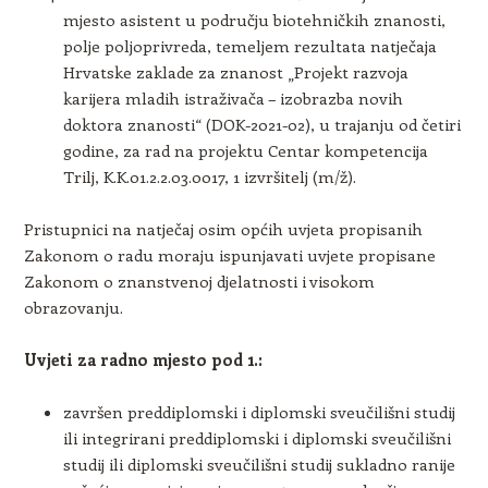
mjesto asistent u području biotehničkih znanosti,
polje poljoprivreda, temeljem rezultata natječaja
Hrvatske zaklade za znanost „Projekt razvoja
karijera mladih istraživača – izobrazba novih
doktora znanosti“ (DOK-2021-02), u trajanju od četiri
godine, za rad na projektu Centar kompetencija
Trilj, K.K.01.2.2.03.0017, 1 izvršitelj (m/ž).
Pristupnici na natječaj osim općih uvjeta propisanih
Zakonom o radu moraju ispunjavati uvjete propisane
Zakonom o znanstvenoj djelatnosti i visokom
obrazovanju.
Uvjeti za radno mjesto pod 1.:
završen preddiplomski i diplomski sveučilišni studij
ili integrirani preddiplomski i diplomski sveučilišni
studij ili diplomski sveučilišni studij sukladno ranije