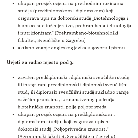
ukupan prosjek ocjena na prethodnim razinama
studija (preddiplomskom i diplomskom) koji
osigurava upis na doktorski studij „Biotehnologija i
bioprocesno inženjerstvo, prehrambena tehnologija
i nutricionizam“ (Prehrambeno-biotehnološki
fakultet, Sveučilište u Zagrebu)
aktivno znanje engleskog jezika u govoru i pismu
Uvjeti za radno mjesto pod 3.:
završen preddiplomski i diplomski sveučilišni studij
ili integrirani preddiplomski i diplomski sveučilišni
studij ili diplomski sveučilišni studij sukladno ranije
važećim propisima, iz znanstvenog područja
biotehničke znanosti, polje poljoprivreda
ukupan prosjek ocjena na preddiplomskom i
diplomskom studiju, koji osigurava upis na
doktorski studij „Poljoprivredne znanosti“
(Agronomski fakultet, Sveučilište u Zagrebu)