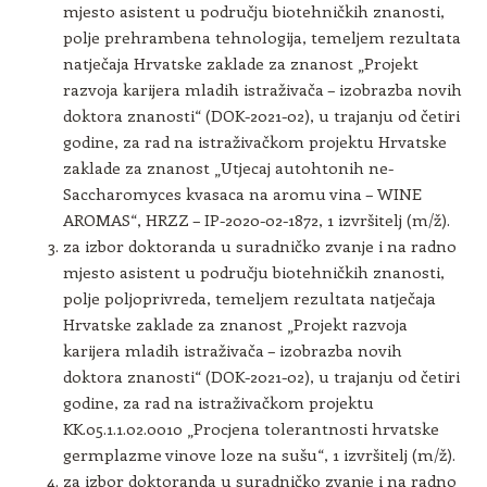
mjesto asistent u području biotehničkih znanosti,
polje prehrambena tehnologija, temeljem rezultata
natječaja Hrvatske zaklade za znanost „Projekt
razvoja karijera mladih istraživača – izobrazba novih
doktora znanosti“ (DOK-2021-02), u trajanju od četiri
godine, za rad na istraživačkom projektu Hrvatske
zaklade za znanost „Utjecaj autohtonih ne-
Saccharomyces kvasaca na aromu vina – WINE
AROMAS“, HRZZ – IP-2020-02-1872, 1 izvršitelj (m/ž).
za izbor doktoranda u suradničko zvanje i na radno
mjesto asistent u području biotehničkih znanosti,
polje poljoprivreda, temeljem rezultata natječaja
Hrvatske zaklade za znanost „Projekt razvoja
karijera mladih istraživača – izobrazba novih
doktora znanosti“ (DOK-2021-02), u trajanju od četiri
godine, za rad na istraživačkom projektu
KK.05.1.1.02.0010 „Procjena tolerantnosti hrvatske
germplazme vinove loze na sušu“, 1 izvršitelj (m/ž).
za izbor doktoranda u suradničko zvanje i na radno