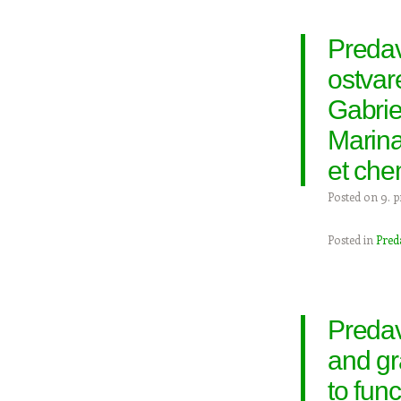
Predav
ostvar
Gabriel
Marina
et che
Posted on
9. p
Posted in
Pred
Predav
and gr
to func