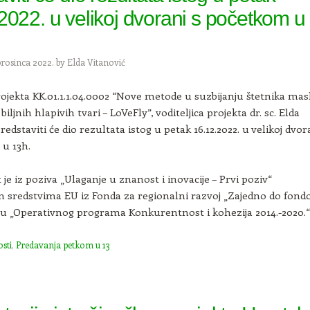
2022. u velikoj dvorani s početkom u
prosinca 2022.
by
Elda Vitanović
ojekta KK.01.1.1.04.0002 “Nove metode u suzbijanju štetnika mas
ljnih hlapivih tvari – LoVeFly”, voditeljica projekta dr. sc. Elda
redstaviti će dio rezultata istog u petak 16.12.2022. u velikoj dvor
u 13h.
 je iz poziva „Ulaganje u znanost i inovacije – Prvi poziv“
n sredstvima EU iz Fonda za regionalni razvoj „Zajedno do fond
u „Operativnog programa Konkurentnost i kohezija 2014.-2020.“
sti
,
Predavanja petkom u 13