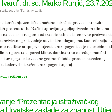
Hvaru”, dr. sc. Marko Runjić, 23.7.20
srpnja 2021.
by
Tomislav Radic
ina korištenja zemljišta značajno određuje pravac i intenzitet
ih procesa u tlu. Načini upravljanja poljoprivrednim tlima na
 nalaze se u rasponu od tradicionalne ekstenzivne proizvodnje
ntenzivirane proizvodnje sa visokim ulaganjima. Kao refleksiju o
mo različite stupnjeve utjecaja antropogenizacije na osobine tal
dinih tipova tala, pored klime, dominantno određuje matični
ao i uz njega usko vezane geomorfološke procese navedenog
e također vrlo izražen antropogeni utjecaj.
avanja petkom u 13
anje “Prezentacija istraživačkog
ta Hrvatske zaklade za znanost: Utje