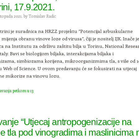
ini, 17.9.2021.
istopada 2021.
by
Tomislav Radic
estrini je suradnica na HRZZ projektu “Potencijal arbuskularne
mijenja obranu vinove loze od virusa”, čiji je nositelj IJK. Inače j
a na Institutu za održivu zaštitu bilja u Torinu, National Resea
taly. Bavi se biologijom biljaka, interakcijama biljaka i
izama, simbiozama korijena, mikroorganizmima tla, s više od 
 u Web of Science. U ovom predavanju će se fokusirati na utjecaj
ne mikorize na vinovu lozu.
avanja petkom u 13
anje “Utjecaj antropogenizacije na
e tla pod vinogradima i maslinicima 