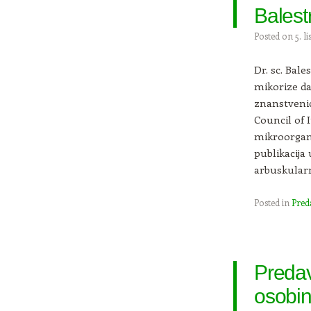
Balestr
Posted on
5. l
Dr. sc. Bal
mikorize da 
znanstvenic
Council of I
mikroorgan
publikacija
arbuskular
Posted in
Pred
Predav
osobin