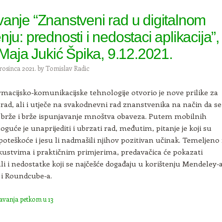
anje “Znanstveni rad u digitalnom
ju: prednosti i nedostaci aplikacija”,
. Maja Jukić Špika, 9.12.2021.
rosinca 2021.
by
Tomislav Radic
rmacijsko-komunikacijske tehnologije otvorio je nove prilike za
rad, ali i utječe na svakodnevni rad znanstvenika na način da se
 brže i brže ispunjavanje mnoštva obaveza. Putem mobilnih
oguće je unaprijediti i ubrzati rad, međutim, pitanje je koji su
 poteškoće i jesu li nadmašili njihov pozitivan učinak. Temeljeno
skustvima i praktičnim primjerima, predavačica će pokazati
ali i nedostatke koji se najčešće događaju u korištenju Mendeley-a
 i Roundcube-a.
avanja petkom u 13