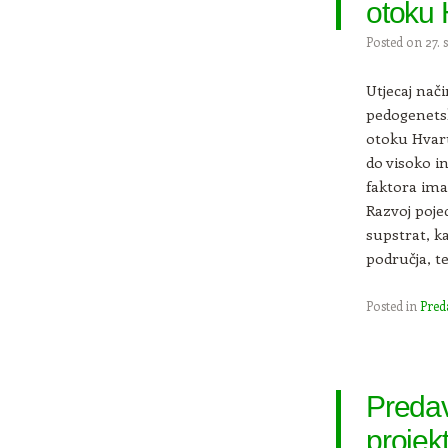
otoku 
Posted on
27. 
Utjecaj nač
pedogenetsk
otoku Hvaru
do visoko i
faktora ima
Razvoj poje
supstrat, k
područja, t
Posted in
Pred
Predav
projek