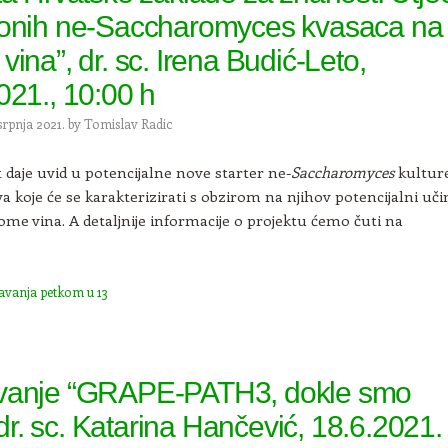
tonih ne-Saccharomyces kvasaca na
vina”, dr. sc. Irena Budić-Leto,
021., 10:00 h
srpnja 2021.
by
Tomislav Radic
t daje uvid u potencijalne nove starter ne-
Saccharomyces
kulture
a koje će se karakterizirati s obzirom na njihov potencijalni uč
rome vina. A detaljnije informacije o projektu ćemo čuti na
avanja petkom u 13
vanje “GRAPE-PATH3, dokle smo
, dr. sc. Katarina Hančević, 18.6.2021.