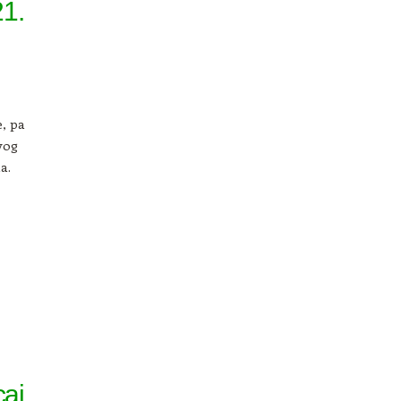
21.
, pa
vog
a.
caj