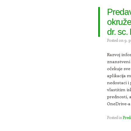
Predav
okružen
dr. sc
Posted on
9. p
Razvoj info
znanstveni 
očekuje sve
aplikacija m
nedostaci i
vlastitim i
prednosti, 
OneDrive-a
Posted in
Pred