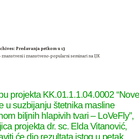
chives:
Predavanja petkom u 13
– znanstveni i znanstveno-popularni seminari na IJK
pu projekta KK.01.1.1.04.0002 “Nov
 u suzbijanju štetnika masline
om biljnih hlapivih tvari – LoVeFly”,
jica projekta dr. sc. Elda Vitanović,
viti će dio rezultata istog u petak