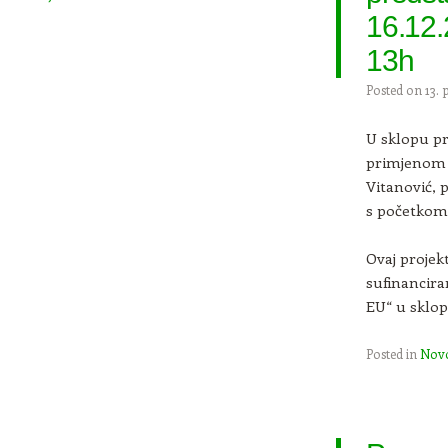
16.12.
13h
Posted on
13. 
U sklopu pr
primjenom bi
Vitanović, p
s početkom 
Ovaj projekt
sufinancira
EU“ u sklop
Posted in
Novo