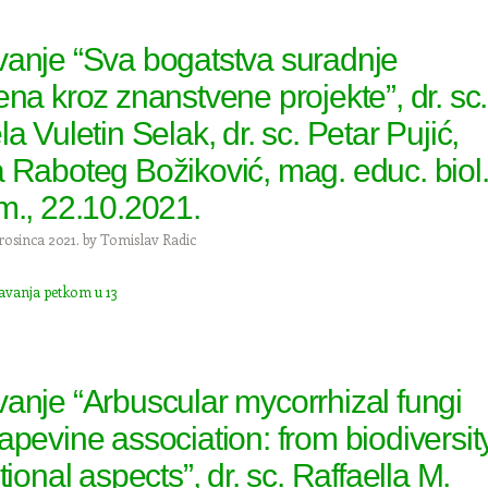
anje “Sva bogatstva suradnje
ena kroz znanstvene projekte”, dr. sc.
a Vuletin Selak, dr. sc. Petar Pujić,
 Raboteg Božiković, mag. educ. biol
m., 22.10.2021.
rosinca 2021.
by
Tomislav Radic
avanja petkom u 13
anje “Arbuscular mycorrhizal fungi
apevine association: from biodiversit
tional aspects”, dr. sc. Raffaella M.