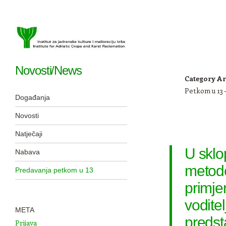
Novosti/News
Category Ar
Petkom u 13 
Navigation
Skip to content
Događanja
Novosti
Natječaji
U sklo
Nabava
metode
Predavanja petkom u 13
primjen
voditel
META
predsta
Prijava