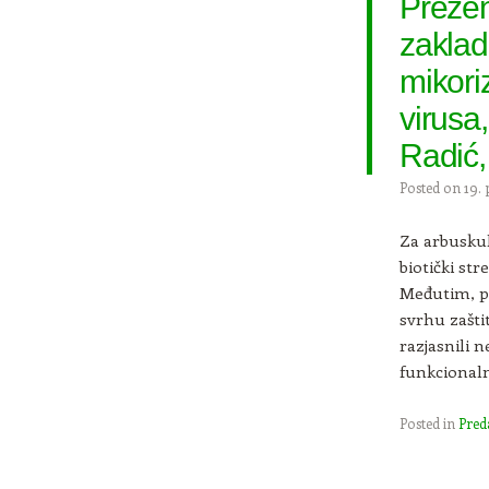
Prezen
zaklad
mikori
virusa
Radić,
Posted on
19. 
Za arbuskul
biotički st
Međutim, po
svrhu zašti
razjasnili 
funkcionaln
Posted in
Pred