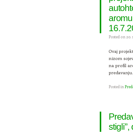
autoh
aromu 
16.7.2
Posted on
20. 
Ovaj projek
nizom sojev
na profil a
predavanju.
Posted in
Pred
Preda
stigli”