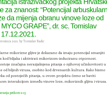
tacija istraživačkog projekta Hrvatsk
e za znanost: “Potencijal arbuskular
ze da mijenja obranu vinove loze od
, MYCO GRAPE”, dr. sc. Tomislav
 17.12.2021.
prosinca 2021.
by
Tomislav Radic
arne mikorizne gljive je dokazano da imaju potencijal smanjiti
res kod biljaka i aktivirati mikorizom-induciranu otpornost.
stoje značajna nerazjašnjena pitanja o njihovoj učinkovitosti u
te od biljnih virusa, osobito kod drvenastih kultura. Kako bismo
neka od postojećih pitanja, u ovom projektu ćemo se baviti
om interakcijom između vinove loze, mikoriznih gljiva i virusa.
avanja petkom u 13