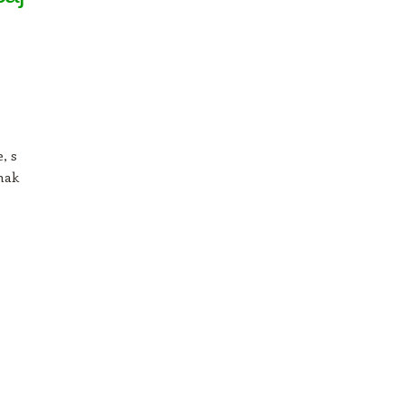
, s
inak