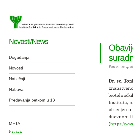
Novosti/News
Obavij
Navigation
suradn
Skip to content
Događanja
Posted on
4. o
Novosti
Natječaji
Dr. sc. Ton
znanstveno
Nabava
biotehnički
Predavanja petkom u 13
Instituta, 
objavljen u
dnevnom lis
(
https://ww
META
Prijava