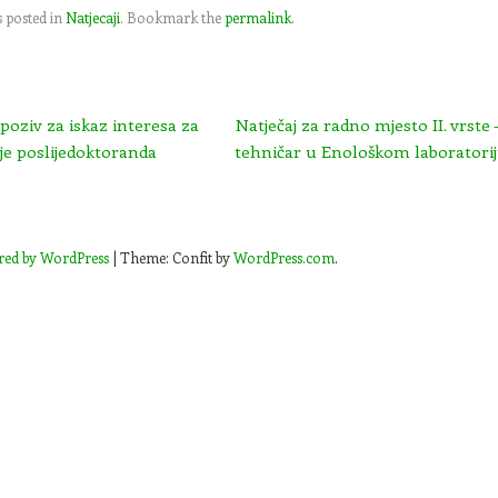
s posted in
Natjecaji
. Bookmark the
permalink
.
oziv za iskaz interesa za
Natječaj za radno mjesto II. vrste –
je poslijedoktoranda
tehničar u Enološkom laboratori
red by WordPress
|
Theme: Confit by
WordPress.com
.