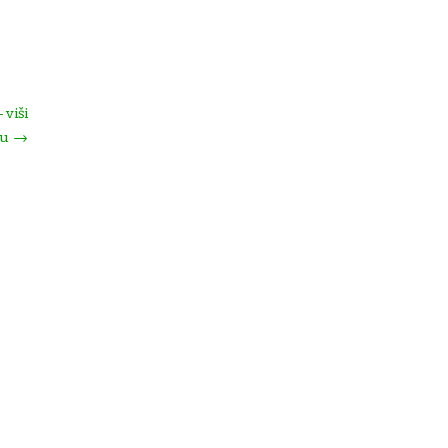
 viši
ju
→