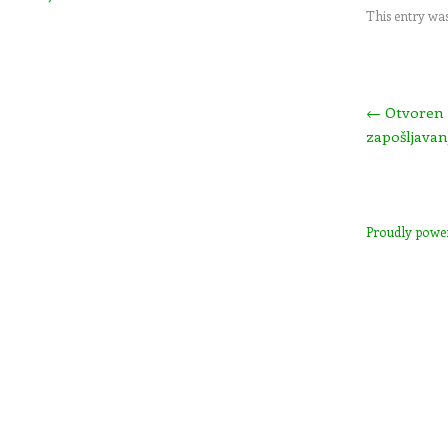
This entry wa
Post navigation
←
Otvoren p
zapošljavan
Proudly powe