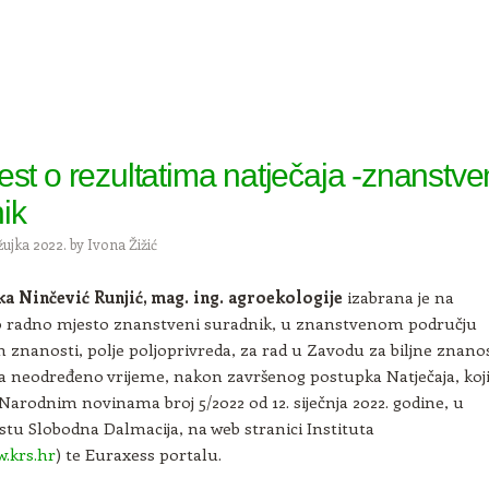
est o rezultatima natječaja -znanstve
ik
žujka 2022.
by
Ivona Žižić
ka Ninčević Runjić, mag. ing. agroekologije
izabrana je na
 radno mjesto znanstveni suradnik, u znanstvenom području
h znanosti, polje poljoprivreda, za rad u Zavodu za biljne znano
na neodređeno vrijeme, nakon završenog postupka Natječaja, koji
 Narodnim novinama broj 5/2022 od 12. siječnja 2022. godine, u
tu Slobodna Dalmacija, na web stranici Instituta
w.krs.hr
) te Euraxess portalu.