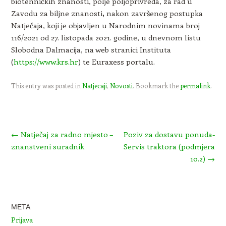
biotehničkih znanosti, polje poljoprivreda, za rad u
Zavodu za biljne znanosti
,
nakon završenog postupka
Natječaja, koji je objavljen u Narodnim novinama broj
116/2021 od 27. listopada 2021. godine, u dnevnom listu
Slobodna Dalmacija, na web stranici Instituta
(
https://www.krs.hr
) te Euraxess portalu.
This entry was posted in
Natjecaji
,
Novosti
. Bookmark the
permalink
.
Post navigation
←
Natječaj za radno mjesto –
Poziv za dostavu ponuda-
znanstveni suradnik
Servis traktora (podmjera
10.2)
→
META
Prijava