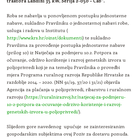
traktora Landini 35 kW, Serija 2-050 – Cab“.
Roba se nabavlja u ponovljenom postupku jednostavne
nabave, sukladno Pravilniku o jednostavnoj nabavi robe,
usluga i radova u Institutu (
http://www.krs.hr/oinst/dokumenti
) te sukladno
Pravilima za provođenje postupka jednostavne nabave
(prilog 10) iz Natječaja za podmjeru 10.2. Potpora za
očuvanje, održivo korištenje i razvoj genetskih izvora u
poljoprivredi koji je na temelju Pravilnika o provedbi
mjera Programa ruralnog razvoja Republike Hrvatske za
razdoblje 2014. – 2020. (NN 91/19, 37/20 i 31/21) objavila
Agencija za plaćanja u poljoprivredi, ribarstvu i ruralnom
razvoju (
https://ruralnirazvoj.hr/natjecaj-za-podmjeru-
10-2-potpora-za-ocuvanje-odrzivo-koristenje-i-razvoj-
genetskih-izvora-u-poljoprivredi/
).
Slijedom gore navedenog upućuje se zainteresiranim
gospodarskim subjektima ovaj Poziv za dostavu ponuda.