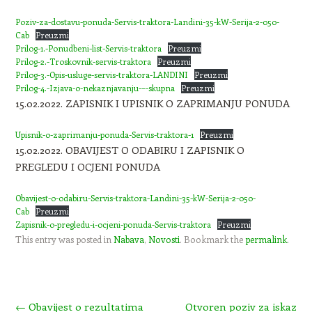
Poziv-za-dostavu-ponuda-Servis-traktora-Landini-35-kW-Serija-2-050-
Cab
Preuzmi
Prilog-1.-Ponudbeni-list-Servis-traktora
Preuzmi
Prilog-2.-Troskovnik-servis-traktora
Preuzmi
Prilog-3.-Opis-usluge-servis-traktora-LANDINI
Preuzmi
Prilog-4.-Izjava-o-nekaznjavanju-–-skupna
Preuzmi
15.02.2022. ZAPISNIK I UPISNIK O ZAPRIMANJU PONUDA
Upisnik-o-zaprimanju-ponuda-Servis-traktora-1
Preuzmi
15.02.2022. OBAVIJEST O ODABIRU I ZAPISNIK O
PREGLEDU I OCJENI PONUDA
Obavijest-o-odabiru-Servis-traktora-Landini-35-kW-Serija-2-050-
Cab
Preuzmi
Zapisnik-o-pregledu-i-ocjeni-ponuda-Servis-traktora
Preuzmi
This entry was posted in
Nabava
,
Novosti
. Bookmark the
permalink
.
Post navigation
←
Obavijest o rezultatima
Otvoren poziv za iskaz